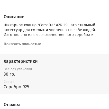
Описание
Шикарное кольцо "Corsaire" AZR-19 - это стильный
аксессуар для смелых и уверенных в себе людей.
Изготовлено из высококачественного серебра и
натуральной кожи, оно подчеркнет ваш
Показать полностью
индивидуальный стиль и добавит загадочности
образу. Уникальное сочетание материалов делает его
не только модным, но и практичным аксессуаром на
каждый день.
Характеристики
Вес без упаковки
30 гр.
Состав
Серебро 925
Отзывы