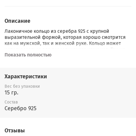
Описание
Лаконичное кольцо из серебра 925 с крупной
выразительной формой, которая хорошо смотрится
как на мужской, так и женской руке. Кольцо может
использоваться для повседневного ношения. Так же
Показать полностью
(не обязательно) может быть помолвочным или
обручальным) Гладкая поверхность не исключает
гравировки.
Характеристики
Вес без упаковки
15 гр.
Состав
Серебро 925
Отзывы