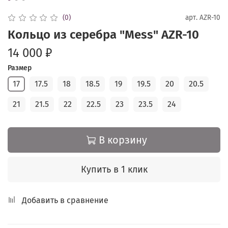
(0)
арт.
AZR-10
Кольцо из серебра "Mess" AZR-10
14 000 ₽
Размер
17
17.5
18
18.5
19
19.5
20
20.5
21
21.5
22
22.5
23
23.5
24
В корзину
Купить в 1 клик
Добавить в сравнение