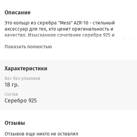
Описание
Это кольцо из серебра "Mess" AZR-10 - стильный
аксессуар для тех, кто ценит оригинальность и
качество. Изысканное сочетание серебра 925 и
глубокого оксидирования придает украшению особый
Показать полностью
шарм. Выразительный дизайн подчеркнет ваш
индивидуальный стиль и добавит загадочности
образу. Подчеркните свою неповторимость с этим
кольцом!
Характеристики
Вес без упаковки
18 гр.
Состав
Серебро 925
Отзывы
Отзывов еще никто не оставлял