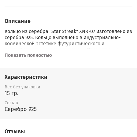
Описание
Кольцо из серебра "Star Streak" XNR-07 изготовлено из
серебра 925. Кольцо выполнено в индустриально-
космической эстетике футуристического и
посткибернитического реализма.. Относительно
Показать полностью
небольшой вес изделия и жесткость конструкции.
Воздушный шлюз внутри кольца добавляет комфорт
при длительной ношении. Благодаря большим
гладким поверхностям кольца, возможна красивая
Характеристики
персонализация лазером (дополнительная оплата,
зависит от сложности 1-2тр). Например, красиво будет
Вес без упаковки
смотреться дата рождения и координаты геолокации
15 гр.
Вашего места проживания...
Состав
Серебро 925
Одним из главных достоинств кольца является
небольшой вес при крупном, объемном,
выразительном дизайне.
Отзывы
Абстрактные и геометрические формы, новые