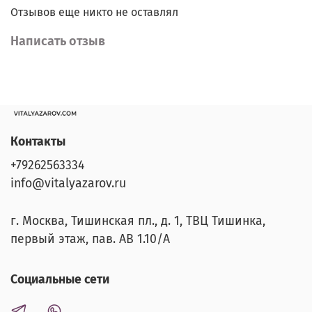
фактуры и детали в психоделических и
Отзывов еще никто не оставлял
параметрических стилях, оптические вставки,
микроустройства различного назначения и
Написать отзыв
фантастические цвета, а также новые авторские
сочетания материалов - отличительные особенности
X-Nut коллекции. Изделия коллекции являются арт
объектами.
Контакты
+79262563334
info@vitalyazarov.ru
г. Москва, Тишинская пл., д. 1, ТВЦ Тишинка,
первый этаж, пав. АВ 1.10/A
Социальные сети