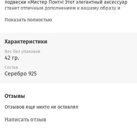
подвески «Мистер Понт»! Этот элегантный аксессуар
станет отличным дополнением к вашему образу и
привлечет внимание окружающих. Серебро 925
Показать полностью
пробы гарантирует долговечность и сохранение
первоначального вида даже после длительного
использования. Носителю этой подвески обеспечены
восхищенные взгляды и уверенность в себе каждый
Характеристики
день!
Вес без упаковки
42 гр.
Состав
Серебро 925
Отзывы
Отзывов еще никто не оставлял
Написать отзыв